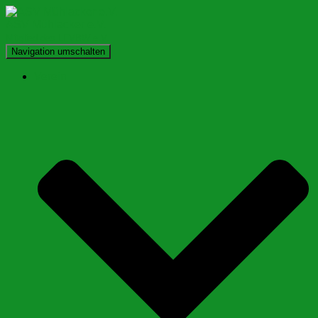
ASV Mühlacker e.V.
Mitglied des LFVBW e.V.
Navigation umschalten
Verein