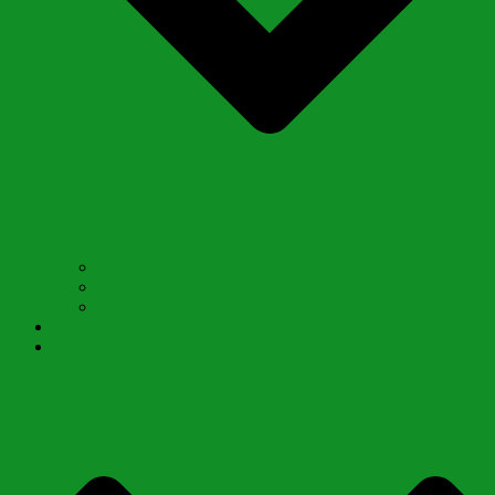
Enz
Wulle See
Kürnbach See
Kurse & Prüfungen
Kontakt