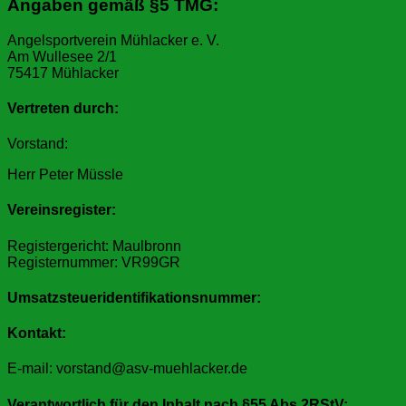
Angaben gemäß §5 TMG:
Angelsportverein Mühlacker e. V.
Am Wullesee 2/1
75417 Mühlacker
Vertreten durch:
Vorstand:
Herr Peter Müssle
Vereinsregister:
Registergericht: Maulbronn
Registernummer: VR99GR
Umsatzsteueridentifikationsnummer
:
Kontakt:
E-mail: vorstand@asv-muehlacker.de
Verantwortlich für den Inhalt nach §55 Abs.2RStV: