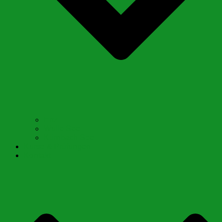
Enz
Wulle See
Kürnbach See
Kurse & Prüfungen
Kontakt