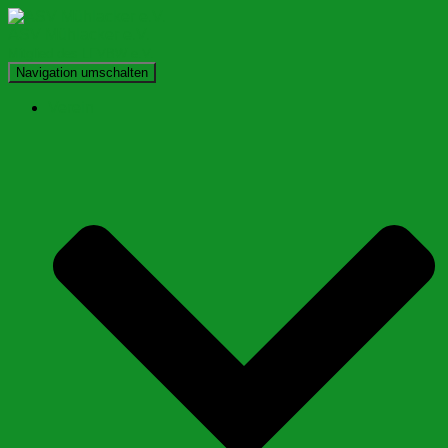
ASV Mühlacker e.V.
Mitglied des LFVBW e.V.
Navigation umschalten
Verein